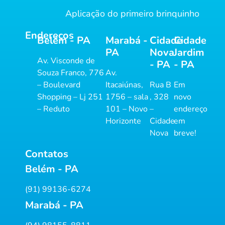
Aplicação do primeiro brinquinho
Endereços
Belém - PA
Marabá -
Cidade
Cidade
PA
Nova
Jardim
Av. Visconde de
- PA
- PA
Souza Franco, 776
Av.
– Boulevard
Itacaiúnas,
Rua B
Em
Shopping – Lj 251
1756 – sala
, 328
novo
– Reduto
101 – Novo
–
endereço
Horizonte
Cidade
em
Nova
breve!
Contatos
Belém - PA
(91) 99136-6274
Marabá - PA