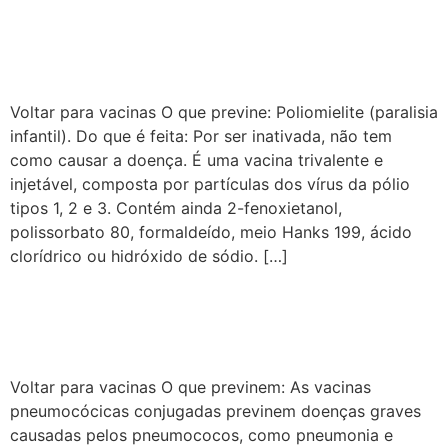
Vacina inativada
poliomielite (VIP)
Voltar para vacinas O que previne: Poliomielite (paralisia
infantil). Do que é feita: Por ser inativada, não tem
como causar a doença. É uma vacina trivalente e
injetável, composta por partículas dos vírus da pólio
tipos 1, 2 e 3. Contém ainda 2-fenoxietanol,
polissorbato 80, formaldeído, meio Hanks 199, ácido
clorídrico ou hidróxido de sódio. […]
Vacinas pneumocócicas
conjugadas
Voltar para vacinas O que previnem: As vacinas
pneumocócicas conjugadas previnem doenças graves
causadas pelos pneumococos, como pneumonia e