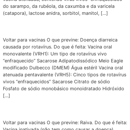
do sarampo, da rubéola, da caxumba e da varicela
(catapora), lactose anidra, sorbitol, manitol, […]
Vacina rotavírus
Voltar para vacinas O que previne: Doença diarreica
causada por rotavírus. Do que é feita: Vacina oral
monovalente (VRH1): Um tipo de rotavírus vivo
“enfraquecido” Sacarose Adipatodissódico Meio Eagle
modificado Dulbecco (DMEM) Água estéril Vacina oral
atenuada pentavalente (VRH5): Cinco tipos de rotavírus
vivos “enfraquecidos” Sacarose Citrato de sódio
Fosfato de sódio monobásico monoidratado Hidróxido
[…]
Vacina raiva
Voltar para vacinas O que previne: Raiva. Do que é feita:
Vacina inativada (não tem como causar a doença)