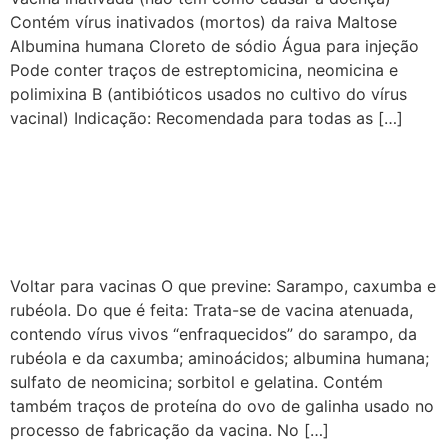
Contém vírus inativados (mortos) da raiva Maltose
Albumina humana Cloreto de sódio Água para injeção
Pode conter traços de estreptomicina, neomicina e
polimixina B (antibióticos usados no cultivo do vírus
vacinal) Indicação: Recomendada para todas as […]
Vacina tríplice viral
(sarampo, caxumba e
rubéola) – SCR
Voltar para vacinas O que previne: Sarampo, caxumba e
rubéola. Do que é feita: Trata-se de vacina atenuada,
contendo vírus vivos “enfraquecidos” do sarampo, da
rubéola e da caxumba; aminoácidos; albumina humana;
sulfato de neomicina; sorbitol e gelatina. Contém
também traços de proteína do ovo de galinha usado no
processo de fabricação da vacina. No […]