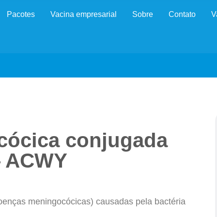
Pacotes
Vacina empresarial
Sobre
Contato
V
cócica conjugada
— ACWY
doenças meningocócicas) causadas pela bactéria