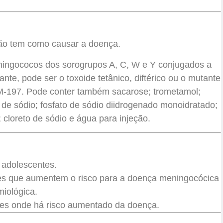
 não tem como causar a doença.
ingococos dos sorogrupos A, C, W e Y conjugados a
te, pode ser o toxoide tetânico, diftérico ou o mutante
RM-197. Pode conter também sacarose; trometamol;
o de sódio; fosfato de sódio diidrogenado monoidratado;
 cloreto de sódio e água para injeção.
 adolescentes.
es que aumentem o risco para a doença meningocócica
iológica.
iões onde há risco aumentado da doença.