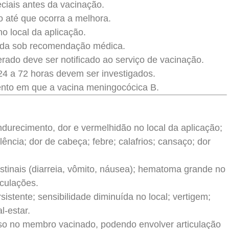
ciais antes da vacinação.
o até que ocorra a melhora.
o local da aplicação.
zada sob recomendação médica.
rado deve ser notificado ao serviço de vacinação.
24 a 72 horas devem ser investigados.
to em que a vacina meningocócica B.
urecimento, dor e vermelhidão no local da aplicação;
olência; dor de cabeça; febre; calafrios; cansaço; dor
stinais (diarreia, vômito, náusea); hematoma grande no
iculações.
istente; sensibilidade diminuída no local; vertigem;
l-estar.
so no membro vacinado, podendo envolver articulação