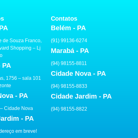
os
Contatos
 PA
Belém - PA
e de Souza Franco,
(91) 99136-6274
vard Shopping – Lj
Marabá - PA
to
(94) 98155-8811
- PA
Cidade Nova - PA
as, 1756 – sala 101
zonte
(94) 98155-8833
Nova - PA
Cidade Jardim - PA
 – Cidade Nova
(94) 98155-8822
Jardim - PA
dereço em breve!