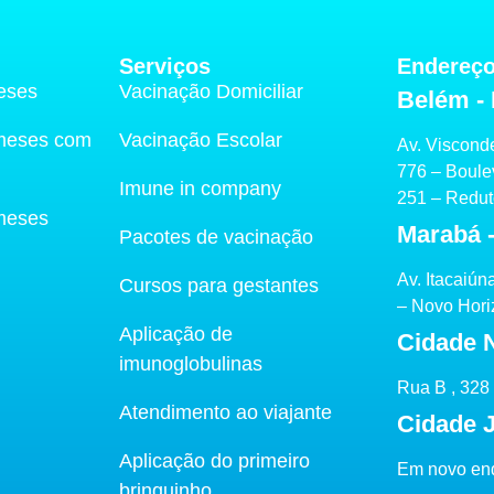
Serviços
Endereç
eses
Vacinação Domiciliar
Belém -
 meses com
Vacinação Escolar
Av. Viscond
776 – Boule
Imune in company
251 – Redu
meses
Marabá 
Pacotes de vacinação
Av. Itacaiún
Cursos para gestantes
– Novo Hori
Aplicação de
Cidade 
imunoglobulinas
Rua B , 328
Atendimento ao viajante
Cidade 
Aplicação do primeiro
Em novo en
brinquinho