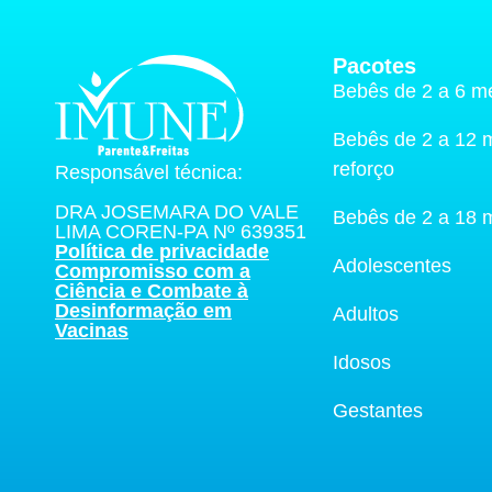
Pacotes
Bebês de 2 a 6 m
Bebês de 2 a 12
reforço
Responsável técnica:
DRA JOSEMARA DO VALE
Bebês de 2 a 18 
LIMA COREN-PA Nº 639351
Política de privacidade
Adolescentes
Compromisso com a
Ciência e Combate à
Desinformação em
Adultos
Vacinas
Idosos
Gestantes