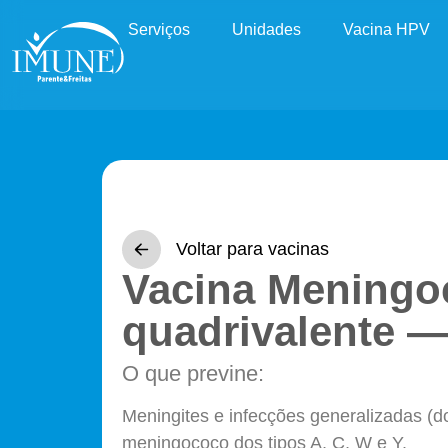
Serviços
Unidades
Vacina HPV
Voltar para vacinas
Vacina Meningo
quadrivalente 
O que previne:
Meningites e infecções generalizadas (
meningococo dos tipos A, C, W e Y.