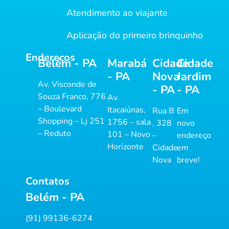
Atendimento ao viajante
Aplicação do primeiro brinquinho
Endereços
Belém - PA
Marabá
Cidade
Cidade
- PA
Nova
Jardim
Av. Visconde de
- PA
- PA
Souza Franco, 776
Av.
– Boulevard
Itacaiúnas,
Rua B
Em
Shopping – Lj 251
1756 – sala
, 328
novo
– Reduto
101 – Novo
–
endereço
Horizonte
Cidade
em
Nova
breve!
Contatos
Belém - PA
(91) 99136-6274