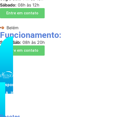
Sábado:
08h às 12h
Entre em contato
Belém
Funcionamento:
Seg a Sáb:
08h às 20h
Entre em contato
Responsável técnica:
DRA JOSEMARA DO VALE LIMA COREN-PA Nº 639351
Política de privacidade
Compromisso com a Ciência e Combate à Desinformação
em Vacinas
Pacotes