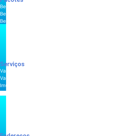
Bebês de 2 a 6 meses
Bebês de 2 a 12 meses com reforço
Bebês de 2 a 18 meses
Adolescentes
Adultos
Idosos
Gestantes
Serviços
Vacinação Domiciliar
Vacinação Escolar
Imune in company
Pacotes de vacinação
Cursos para gestantes
Aplicação de imunoglobulinas
Atendimento ao viajante
Aplicação do primeiro brinquinho
Endereços