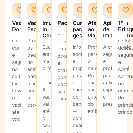
Vacinação
Vacinação
Imune
Pacotes
Cursos
Atendimento
Aplicação
1º
Domiciliar
Escolar
in
para
ao
de
Brinq
Planos
Company
gestantes
viajante
Imunoglobu
Cuidado,
Protegemos
Coloc
personalizados
Sua
Informação,
Pronto
Atendimento
conforto
os
delica
com
empresa
acolhimento
para
seguro
e
pequenos
segur
economia
mais
e
o
e
segurança
no
e
e
protegida
preparo
mundo?
profissional
no
ambiente
com
proteção
e
para
Preparamos
para
seu
onde
carinh
completa
produtiva.
a
sua
aplicações
lar.
mais
no
para
A
chegada
saúde
especiais
Levamos
convivem:
mome
sua
vacinação
do
antes
e
a
a
do
família.
vai
bebê
do
prescritas.
vacina
escola.
primei
até
—
embarque.
até
brinco
o
com
você.
seu
quem
time.
entende