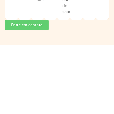
de
saúde.
Entre em contato