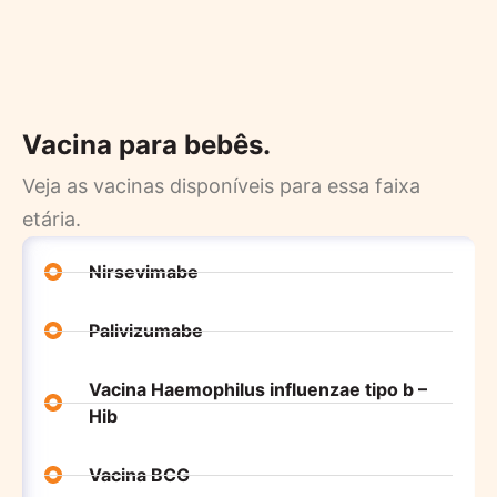
Vacina para bebês.
Veja as vacinas disponíveis para essa faixa
etária.
Nirsevimabe
Palivizumabe
Vacina Haemophilus influenzae tipo b –
Hib
Vacina BCG